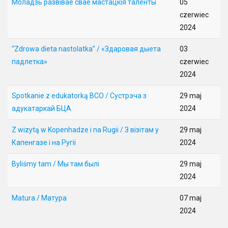
Моладзь развівае свае мастацкія таленты
05
czerwiec
2024
“Zdrowa dieta nastolatka” / «Здаровая дыета
03
падлетка»
czerwiec
2024
Spotkanie z edukatorką BCO / Сустрэча з
29 maj
адукатаркай БЦА
2024
Z wizytą w Kopenhadze i na Rugii / З візітам у
29 maj
Капенгазе і на Ругіі
2024
Byliśmy tam / Мы там былі
29 maj
2024
Matura / Mатура
07 maj
2024