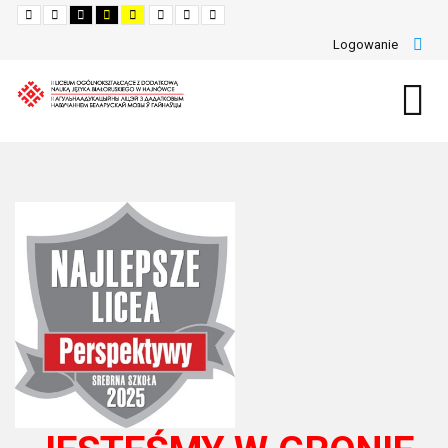
Default
Night
High
High
High
Set
Set
Set
mode
mode
Contrast
Contrast
Contrast
Smaller
Default
Larger
Black
Black
Yellow
Font
Font
Font
Logowanie
White
Yellow
Black
mode
mode
mode