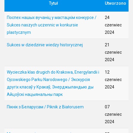
Tytuł
Utworzono
Поспех нашых вучаніц у мастацкім конкурсе /
24
Sukces naszych uczennic w konkursie
czerwiec
plastycznym
2024
Sukces w dziedzinie wiedzy historycznej
21
czerwiec
2024
Wycieczka klas drugich do Krakowa, Energylandii i
12
Ojcowskiego Parku Narodowego / Экскурсія
czerwiec
другіх класаў у Кракаў, Энерджыландыю ды
2024
Айцоўскі нацыянальны парк
Пікнік з Беларусам / Piknik z Białorusem
07
czerwiec
2024