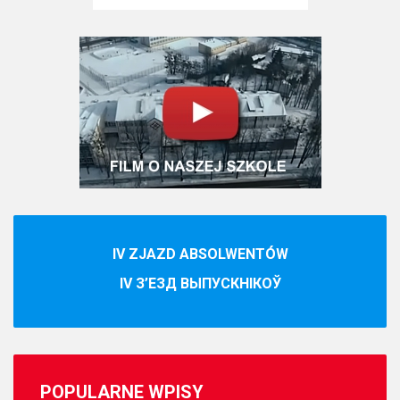
IV ZJAZD ABSOLWENTÓW
IV З’ЕЗД ВЫПУСКНІКОЎ
POPULARNE
WPISY