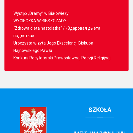
Występ „Dramy” w Białowieży
WYCIECZKA W BIESZCZADY
“Zdrowa dieta nastolatka” / «Здаровая дыета
падлетка»
Uroczysta wizyta Jego Ekscelencji Biskupa
Hajnowskiego Pawła
Konkurs Recytatorski Prawosławnej Poezji Religijnej
SZKOŁA