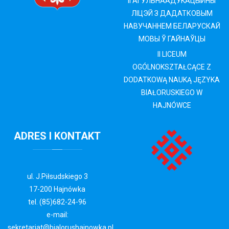
II АГУЛЬНАAДУKAЦЫЙНЫ
ЛIЦЭЙ З ДАДАТКОВЫМ
НАВУЧАННЕМ БЕЛАРУСКАЙ
МОВЫ Ў ГАЙНАЎЦЫ
II LICEUM
OGÓLNOKSZTAŁCĄCE Z
DODATKOWĄ NAUKĄ JĘZYKA
BIAŁORUSKIEGO W
HAJNÓWCE
ADRES
I KONTAKT
ul. J.Piłsudskiego 3
17-200 Hajnówka
tel. (85)682-24-96
e-mail:
sekretariat@bialorushajnowka.pl